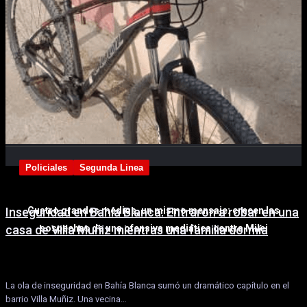
Más de 80.000 contribuyentes se sumaron al Régimen
Simplificado de Ganancias
Policiales
Segunda Linea
Cuatro grandes medios, un mismo mensaje: crecen las
Inseguridad en Bahía Blanca: Entraron a robar en una
sospechas de una ofensiva mediática contra Milei
casa de Villa Muñiz mientras una familia dormía
La ola de inseguridad en Bahía Blanca sumó un dramático capítulo en el
barrio Villa Muñiz. Una vecina…