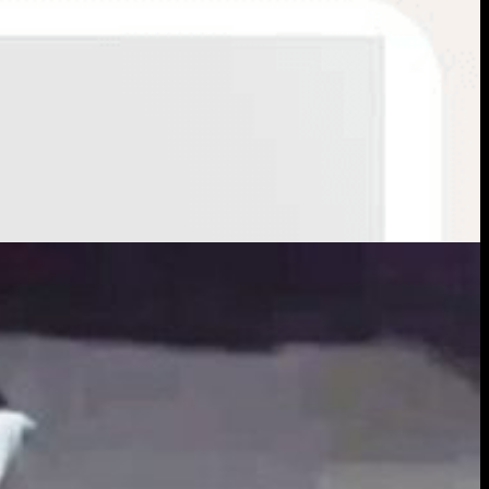
s como “soldaditos”