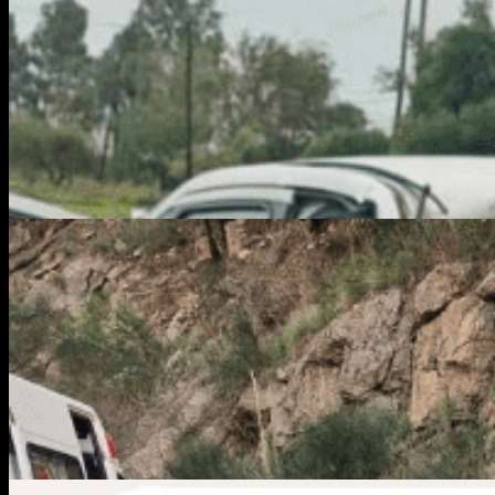
Policiales
Segunda Linea
Inseguridad en Bahía Blanca: Entraron a robar
Lo que te perdiste
Policiales