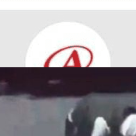
barrio Noroeste: le quitaron el respirador
 alertan por el avance narco y el uso de menore