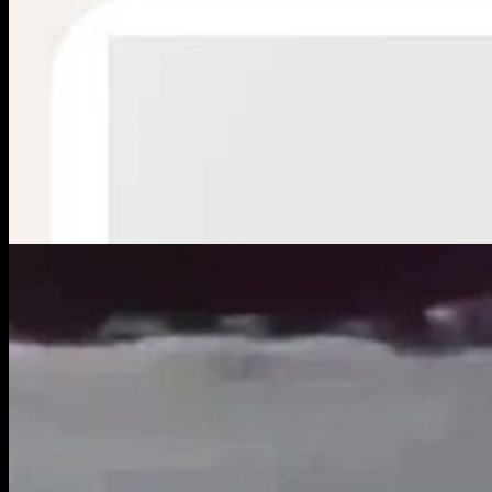
Evolución estable para el menor baleado en el 
Policiales
Titulos
Baleado en Noroeste: organizaciones sociales