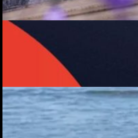
Sociales
Premios Gardel 2026: Lali, Cazzu y Milo J lid
Lo que te perdiste
Sociales
Estados Unidos reclasifica la marihuana medi