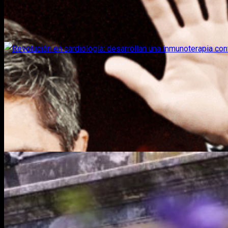
Sociales
Revolución en cardiología: desarrollan una inm
Segunda Linea
Sociales
Empleadas domésticas: cuánto cuesta la hora